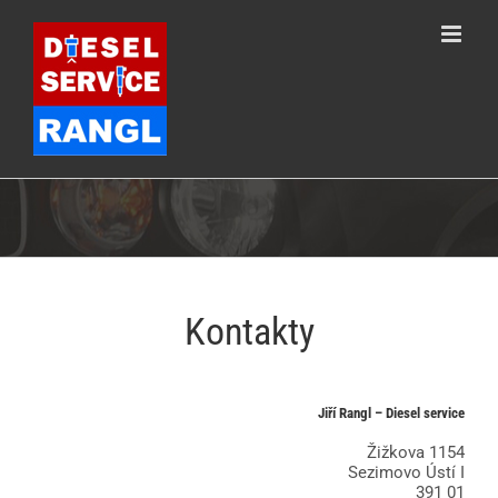
Skip
to
content
Kontakty
Jiří Rangl – Diesel service
Žižkova 1154
Sezimovo Ústí I
391 01